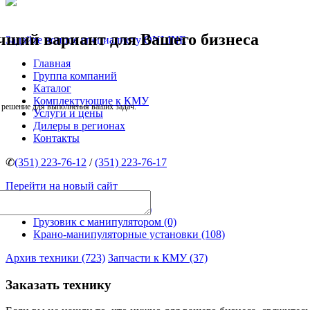
чший вариант для Вашего бизнеса
Задайте вопрос специалисту ONLINE
Главная
Группа компаний
Каталог
Комплектующие к КМУ
 решение для выполнения ваших задач.
Услуги и цены
Дилеры в регионах
Контакты
✆
(351) 223-76-12
/
(351) 223-76-17
Перейти на новый сайт
Специальная техника (4)
Грузовик с манипулятором (0)
Крано-манипуляторные установки (108)
Архив техники (723)
Запчасти к КМУ (37)
Заказать технику