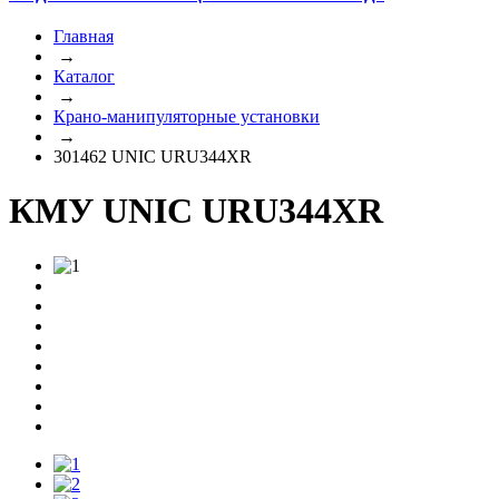
Главная
→
Каталог
→
Крано-манипуляторные установки
→
301462 UNIC URU344XR
КМУ UNIC URU344XR