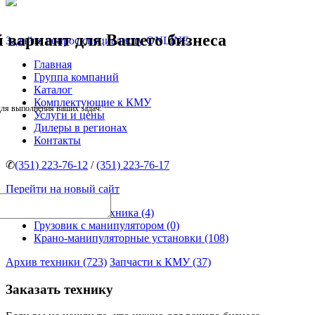
 вариант для Вашего бизнеса
Задайте вопрос специалисту ONLINE
Главная
Группа компаний
Каталог
Комплектующие к КМУ
для выполнения ваших задач.
Услуги и цены
Дилеры в регионах
Контакты
✆
(351) 223-76-12
/
(351) 223-76-17
Перейти на новый сайт
Специальная техника (4)
Грузовик с манипулятором (0)
Крано-манипуляторные установки (108)
Архив техники (723)
Запчасти к КМУ (37)
Заказать технику