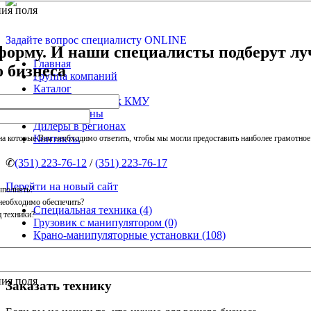
ния поля
Задайте вопрос специалисту ONLINE
форму. И наши специалисты подберут л
Главная
 бизнеса
Группа компаний
Каталог
Комплектующие к КМУ
Услуги и цены
Дилеры в регионах
Контакты
на которые Вам необходимо ответить, чтобы мы могли предоставить наиболее грамотно
✆
(351) 223-76-12
/
(351) 223-76-17
Перейти на новый сайт
ыполнять?
необходимо обеспечить?
Специальная техника (4)
 техники?
Грузовик с манипулятором (0)
Крано-манипуляторные установки (108)
Архив техники (723)
Запчасти к КМУ (37)
ния поля
Заказать технику